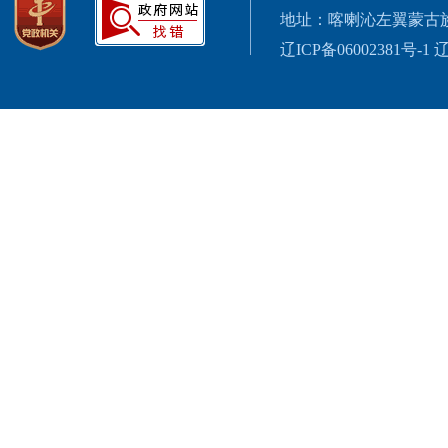
地址：喀喇沁左翼蒙古
辽ICP备06002381号-1
辽