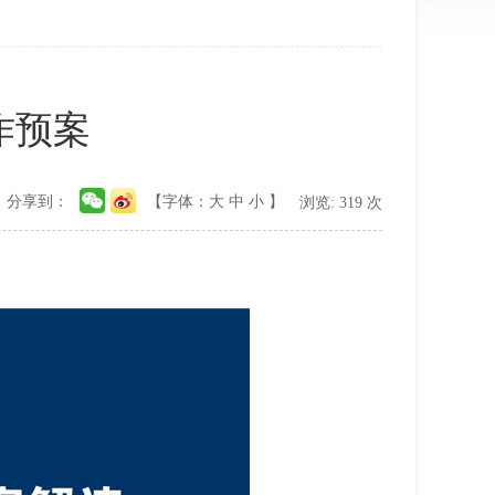
作预案
分享到：
【字体：
大
中
小
】
浏览:
319
次