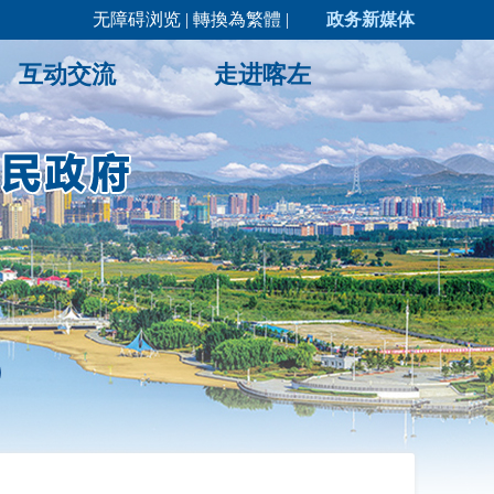
无障碍浏览
|
轉換為繁體
|
政务新媒体
互动交流
走进喀左