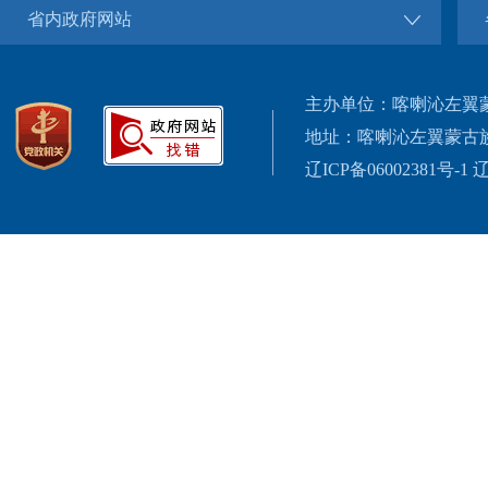
省内政府网站
主办单位：喀喇沁左翼
地址：喀喇沁左翼蒙古
辽ICP备06002381号-1
辽