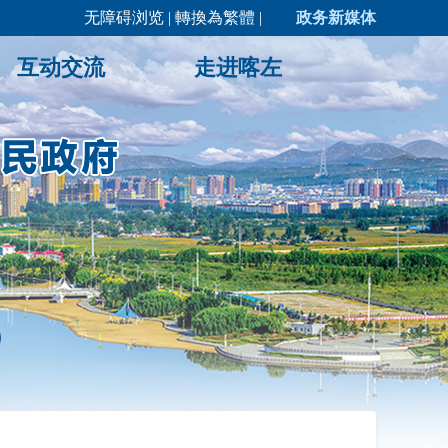
无障碍浏览
|
轉換為繁體
|
政务新媒体
互动交流
走进喀左