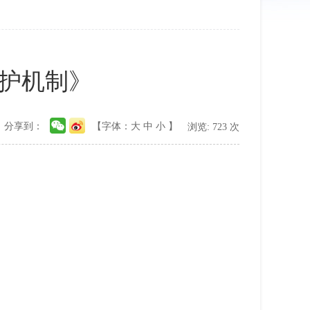
护机制》
分享到：
【字体：
大
中
小
】
浏览:
723
次