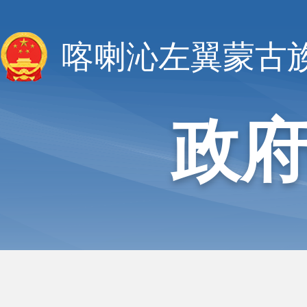
喀喇沁左翼蒙古
政