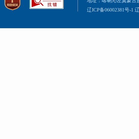
地址：喀喇沁左翼蒙古
辽ICP备06002381号-1
辽