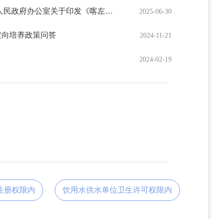
喀政办发〔2025〕16号 喀左县人民政府办公室关于印发《喀左县农村生活污水处理设施运维（停运）管理办法》的通知
2025-06-30
定向培养政策问答
2024-11-21
2024-02-19
注册权限内
饮用水供水单位卫生许可权限内