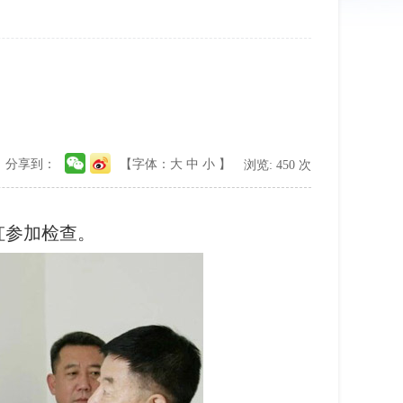
分享到：
【字体：
大
中
小
】
浏览:
450
次
虹参加检查。