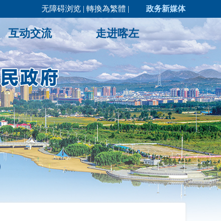
无障碍浏览
|
轉換為繁體
|
政务新媒体
互动交流
走进喀左