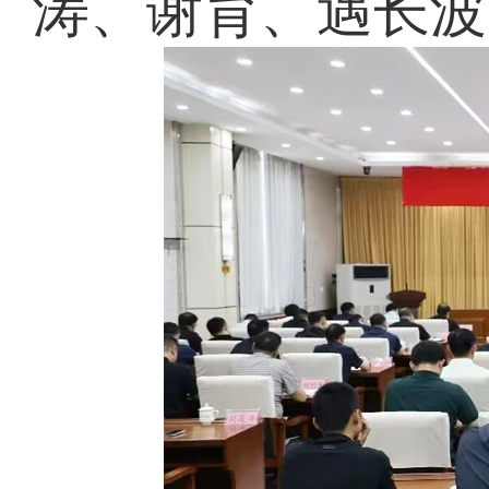
涛、谢育、遇长波