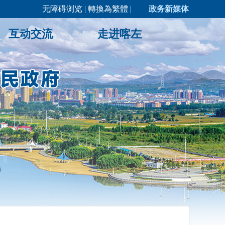
无障碍浏览
|
轉換為繁體
|
政务新媒体
互动交流
走进喀左