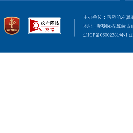
主办单位：喀喇沁左翼
地址：喀喇沁左翼蒙古
辽ICP备06002381号-1
辽