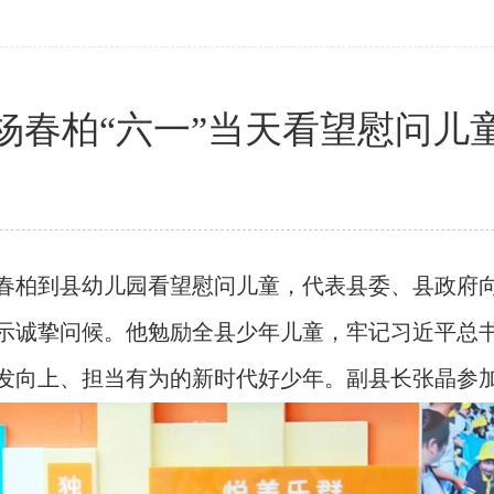
杨春柏“六一”当天看望慰问儿
春柏到县幼儿园看望慰问儿童，代表县委、县政府向
示诚挚问候。他勉励全县少年儿童，牢记习近平总
发向上、担当有为的新时代好少年。副县长张晶参