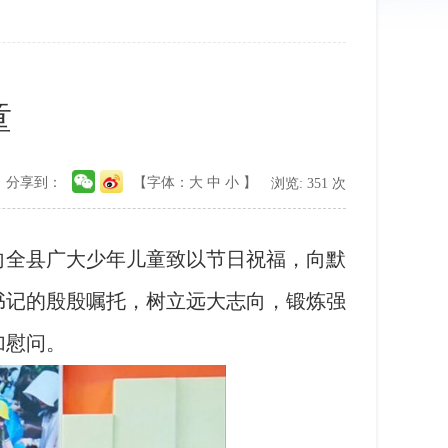
童
分享到：
【字体：
大
中
小
】
浏览:
351
次
全县广大少年儿童致以节日祝福，向默
书记的殷殷嘱托，树立远大志向，锻炼强
加慰问。