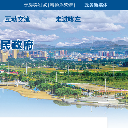
无障碍浏览
|
轉換為繁體
|
政务新媒体
互动交流
走进喀左