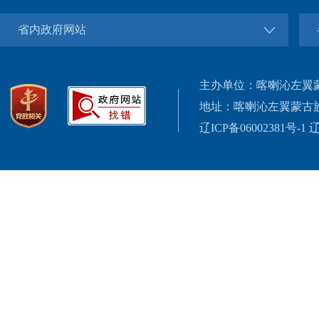
省内政府网站
主办单位：喀喇沁左翼
地址：喀喇沁左翼蒙古
辽ICP备06002381号-1
辽