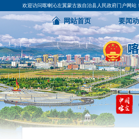
欢迎访问喀喇沁左翼蒙古族自治县人民政府门户网站
网站首页
要闻动