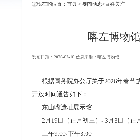
您现在的位置：
首页
>
要闻动态
>
百姓关注
喀左博物馆
发布日期：2026-02-10 信息来源：喀左博物馆
根据国务院办公厅关于2026年春
开放时间通告如下：
东山嘴遗址展示馆
2月19日（正月初三）- 3月3日（
上午9:00-下午3:00