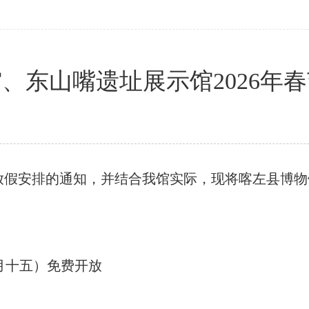
、东山嘴遗址展示馆2026年
节放假安排的通知，并结合我馆实际，现将喀左县博物
正月十五）免费开放