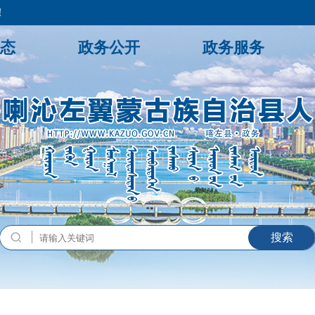
！
态
政务公开
政务服务