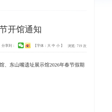
春节开馆通知
分享到：
【字体：
大
中
小
】
浏览:
719
次
馆、东山嘴遗址展示馆2026年春节假期