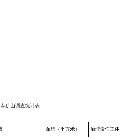
喀
弃矿山调查统计表
置
面积（平方米）
治理责任主体