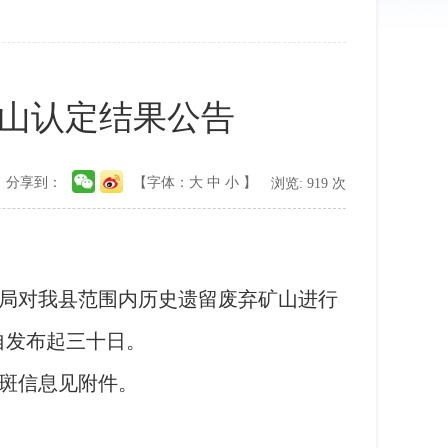
山认定结果公告
分享到：
【字体：
大
中
小
】
浏览:
919
次
局对我县范围内历史遗留废弃矿山进行
自发布起三十日。
斑信息见附件。