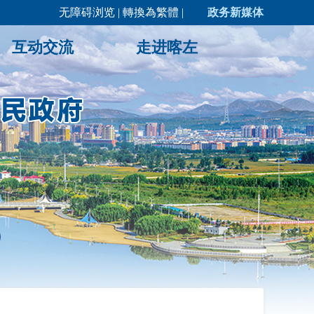
无障碍浏览
|
轉換為繁體
|
政务新媒体
互动交流
走进喀左