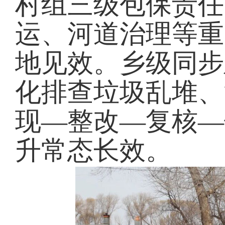
村组三级包保责任
运、河道治理等重
地见效。乡级同步
化排查垃圾乱堆、
现—整改—复核—
升常态长效。