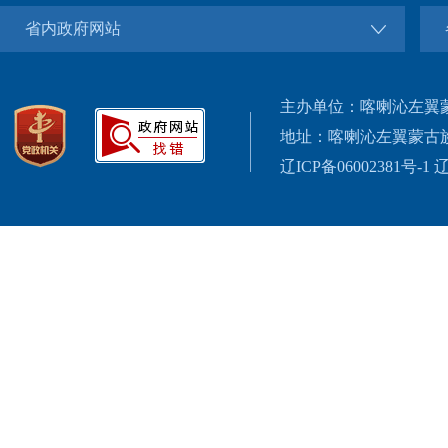
省内政府网站
主办单位：喀喇沁左翼
地址：喀喇沁左翼蒙古
辽ICP备06002381号-1
辽