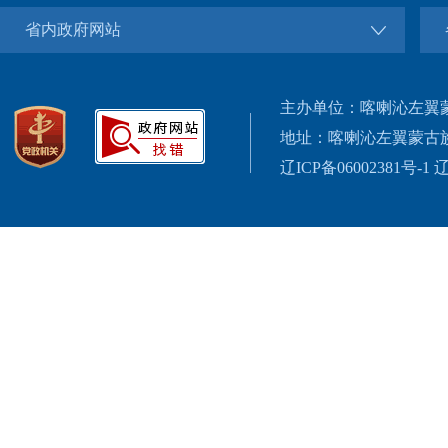
省内政府网站
主办单位：喀喇沁左翼
地址：喀喇沁左翼蒙古
辽ICP备06002381号-1
辽