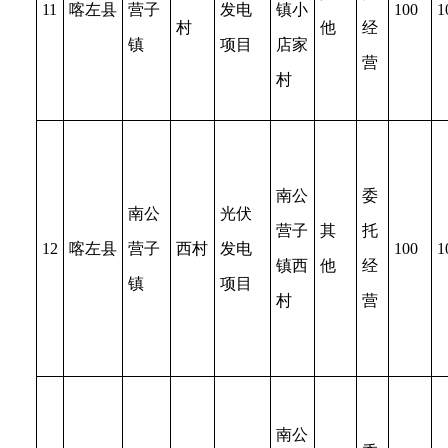
11
喀左县
营子
发电
镇小
100
1
村
他
经
镇
项目
店家
营
村
南公
委
南公
光伏
营子
其
托
12
喀左县
营子
西村
发电
100
1
镇西
他
经
镇
项目
村
营
南公