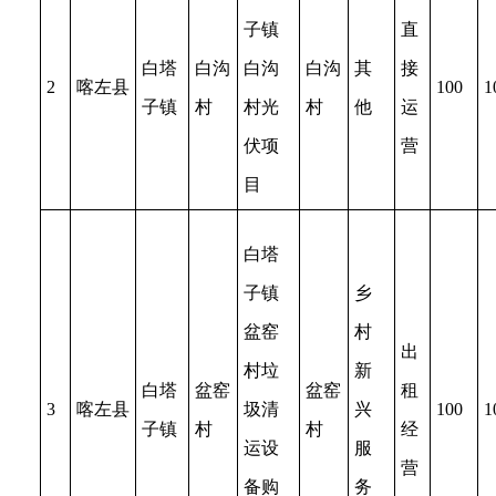
子镇
直
白塔
白沟
白沟
白沟
其
接
2
喀左县
100
1
子镇
村
村光
村
他
运
伏项
营
目
白塔
子镇
乡
盆窑
村
出
村垃
新
白塔
盆窑
盆窑
租
3
喀左县
圾清
兴
100
1
子镇
村
村
经
运设
服
营
备购
务