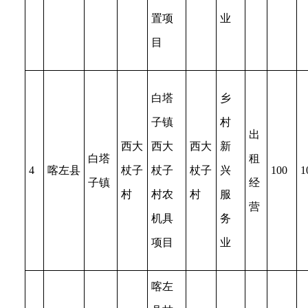
置项
业
目
白塔
乡
子镇
村
出
西大
西大
西大
新
白塔
租
4
喀左县
杖子
杖子
杖子
兴
100
1
子镇
经
村
村农
村
服
营
机具
务
项目
业
喀左