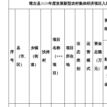
喀左县
2026
年度发展新型农村集体经济项目入
项目
业
运
资金
县
乡镇
名称
项目
序
扶持
态
营
总额
（市、
（街
（×××
所在
号
村
类
模
（万
区）
道）
项
地
别
式
元）
目）