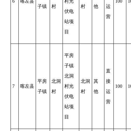
6
喀左县
村光
100
1
子镇
村
村
他
运
伏电
营
站项
目
平房
子镇
直
北洞
平房
北洞
北洞
其
接
7
喀左县
村光
100
1
子镇
村
村
他
运
伏电
营
站项
目