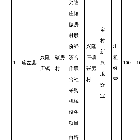
兴隆
庄镇
碾房
乡
村股
村
份经
兴隆
出
新
兴隆
碾房
济合
庄镇
租
1
喀左县
兴
100
1
庄镇
村
作联
碾房
经
服
合社
村
营
务
采购
业
机械
设备
项目
白塔