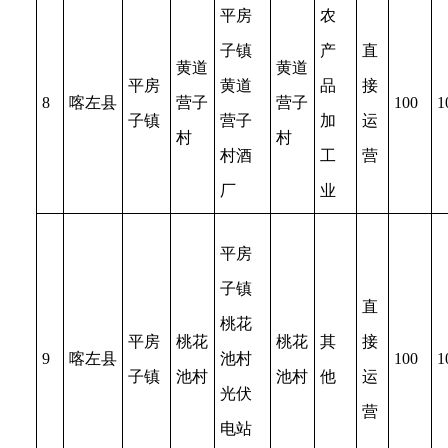
平房
农
子镇
产
直
黄道
黄道
平房
黄道
品
接
8
喀左县
营子
营子
100
1
子镇
营子
加
运
村
村
村酒
工
营
厂
业
平房
子镇
直
桃花
平房
桃花
桃花
其
接
9
喀左县
池村
100
1
子镇
池村
池村
他
运
光伏
营
电站