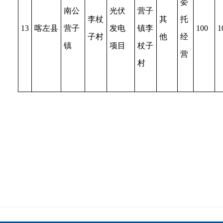
委
南公
光伏
营子
李杖
其
托
13
喀左县
营子
发电
镇李
100
1
子村
他
经
镇
项目
杖子
营
村