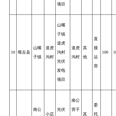
项目
山嘴
子镇
直
道虎
山嘴
道虎
道虎
其
接
10
喀左县
沟村
100
1
子镇
沟村
沟村
他
运
光伏
营
发电
项目
南公
委
南公
光伏
营子
小店
其
托