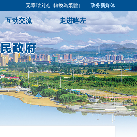
无障碍浏览
|
轉換為繁體
|
政务新媒体
互动交流
走进喀左