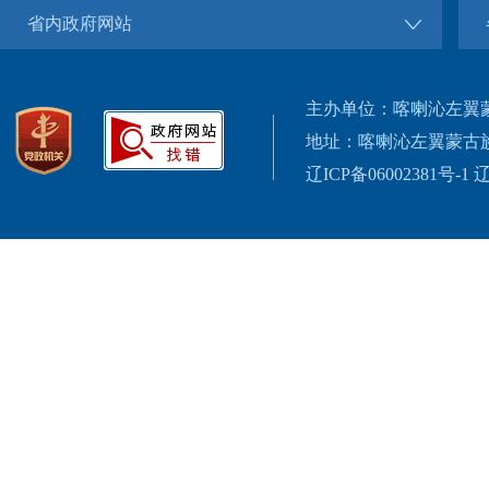
省内政府网站
主办单位：喀喇沁左翼
地址：喀喇沁左翼蒙古
辽ICP备06002381号-1
辽