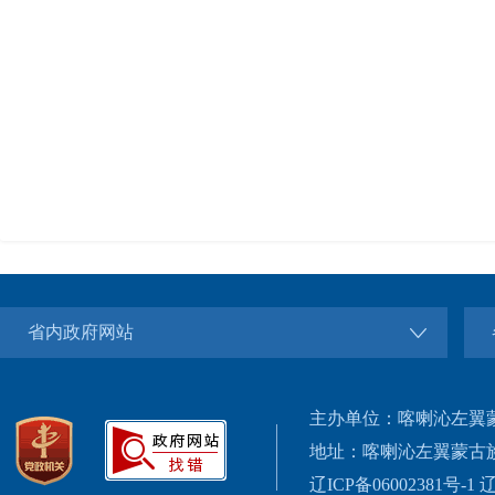
省内政府网站
主办单位：喀喇沁左翼
地址：喀喇沁左翼蒙古
辽ICP备06002381号-1
辽